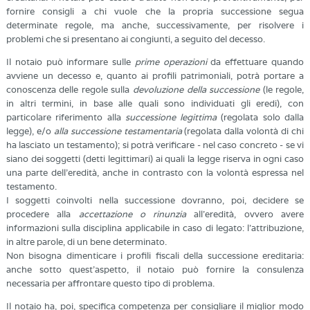
fornire consigli a chi vuole che la propria successione segua
determinate regole, ma anche, successivamente, per risolvere i
problemi che si presentano ai congiunti, a seguito del decesso.
Il notaio può informare sulle
prime operazioni
da effettuare quando
avviene un decesso e, quanto ai profili patrimoniali, potrà portare a
conoscenza delle regole sulla
devoluzione della successione
(le regole,
in altri termini, in base alle quali sono individuati gli eredi), con
particolare riferimento alla
successione legittima
(regolata solo dalla
legge), e/o
alla successione testamentaria
(regolata dalla volontà di chi
ha lasciato un testamento); si potrà verificare - nel caso concreto - se vi
siano dei soggetti (detti legittimari) ai quali la legge riserva in ogni caso
una parte dell’eredità, anche in contrasto con la volontà espressa nel
testamento.
I soggetti coinvolti nella successione dovranno, poi, decidere se
procedere alla
accettazione o rinunzia
all’eredità, ovvero avere
informazioni sulla disciplina applicabile in caso di legato: l’attribuzione,
in altre parole, di un bene determinato.
Non bisogna dimenticare i profili fiscali della successione ereditaria:
anche sotto quest’aspetto, il notaio può fornire la consulenza
necessaria per affrontare questo tipo di problema.
Il notaio ha, poi, specifica competenza per consigliare il miglior modo