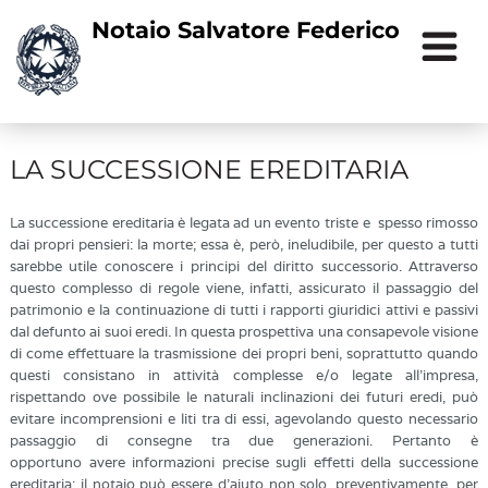
Notaio Salvatore Federico
LA SUCCESSIONE EREDITARIA
La successione ereditaria è legata ad un evento triste e spesso rimosso
dai propri pensieri: la morte; essa è, però, ineludibile, per questo a tutti
sarebbe utile conoscere i principi del diritto successorio. Attraverso
questo complesso di regole viene, infatti, assicurato il passaggio del
patrimonio e la continuazione di tutti i rapporti giuridici attivi e passivi
dal defunto ai suoi eredi. In questa prospettiva una consapevole visione
di come effettuare la trasmissione dei propri beni, soprattutto quando
questi consistano in attività complesse e/o legate all'impresa,
rispettando ove possibile le naturali inclinazioni dei futuri eredi, può
evitare incomprensioni e liti tra di essi, agevolando questo necessario
passaggio di consegne tra due generazioni. Pertanto è
opportuno avere informazioni precise sugli effetti della successione
ereditaria: il notaio può essere d’aiuto non solo, preventivamente, per